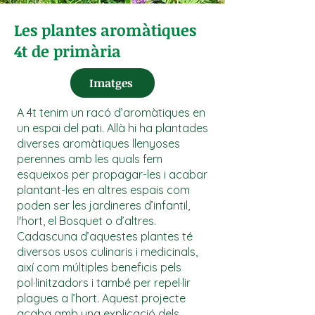
Les plantes aromàtiques
4t de primària
Imatges
A 4t tenim un racó d’aromàtiques en
un espai del pati. Allà hi ha plantades
diverses aromàtiques llenyoses
perennes amb les quals fem
esqueixos per propagar-les i acabar
plantant-les en altres espais com
poden ser les jardineres d’infantil,
l'hort, el Bosquet o d’altres.
Cadascuna d’aquestes plantes té
diversos usos culinaris i medicinals,
així com múltiples beneficis pels
pol·linitzadors i també per repel·lir
plagues a l’hort. Aquest projecte
acaba amb una explicació dels