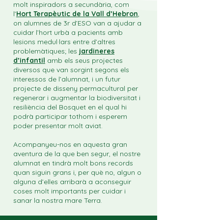
molt inspiradors a secundària, com
l’
Hort Terapèutic de la Vall d’Hebron
,
on alumnes de 3r d’ESO van a ajudar a
cuidar l’hort urbà a pacients amb
lesions medul·lars entre d’altres
problemàtiques; les
jardineres
d’infantil
amb els seus projectes
diversos que van sorgint segons els
interessos de l’alumnat, i un futur
projecte de disseny permacultural per
regenerar i augmentar la biodiversitat i
resiliència del Bosquet en el qual hi
podrà participar tothom i esperem
poder presentar molt aviat.
Acompanyeu-nos en aquesta gran
aventura de la que ben segur, el nostre
alumnat en tindrà molt bons records
quan siguin grans i, per què no, algun o
alguna d’elles arribarà a aconseguir
coses molt importants per cuidar i
sanar la nostra mare Terra.