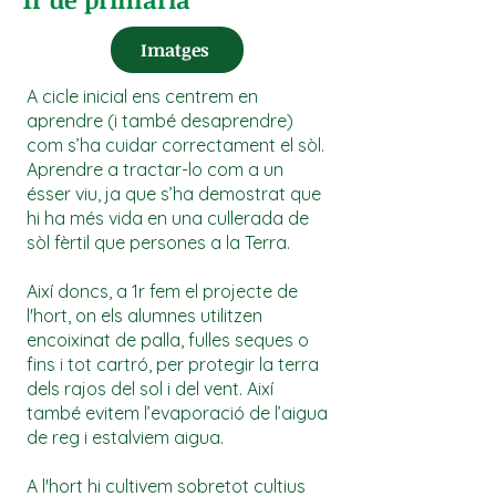
Imatges
A cicle inicial ens centrem en
aprendre (i també desaprendre)
com s’ha cuidar correctament el sòl.
Aprendre a tractar-lo com a un
ésser viu, ja que s’ha demostrat que
hi ha més vida en una cullerada de
sòl fèrtil que persones a la Terra.
Així doncs, a 1r fem el projecte de
l'hort, on els alumnes utilitzen
encoixinat de palla, fulles seques o
fins i tot cartró, per protegir la terra
dels rajos del sol i del vent. Així
també evitem l’evaporació de l’aigua
de reg i estalviem aigua.
A l'hort hi cultivem sobretot cultius