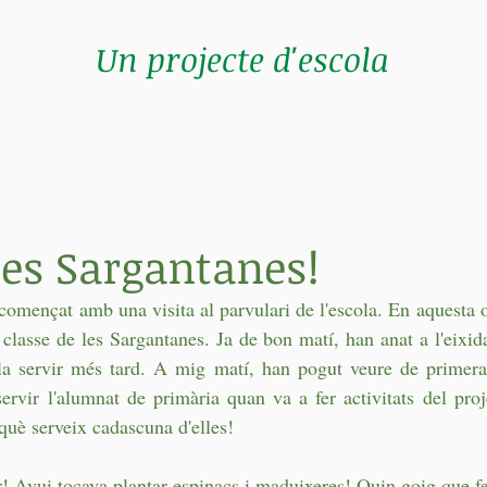
Un projecte d'escola
les Sargantanes!
mençat amb una visita al parvulari de l'escola. En aquesta oc
 classe de les Sargantanes. Ja de bon matí, han anat a l'eixida
r-la servir més tard. A mig matí, han pogut veure de primer
servir l'alumnat de primària quan va a fer activitats del proj
què serveix cadascuna d'elles!
ar! Avui tocava plantar espinacs i maduixeres! Quin goig que fe