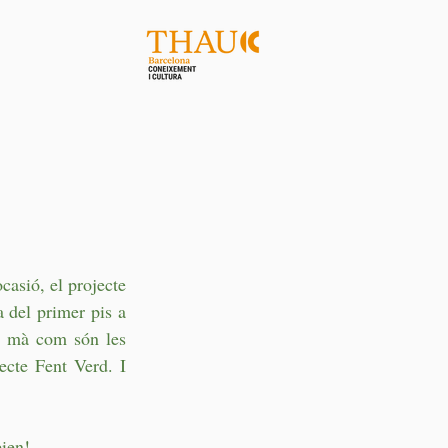
asió, el projecte 
 del primer pis a 
a mà com són les 
ecte Fent Verd. I 
ien!.