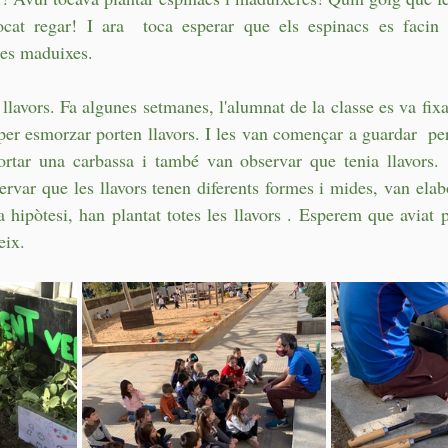
cat regar! I ara  toca esperar que els espinacs es facin 
es maduixes.
 llavors. Fa algunes setmanes, l'alumnat de la classe es va fixa
er esmorzar porten llavors. I les van començar a guardar  per 
rtar una carbassa i també van observar que tenia llavors. 
rvar que les llavors tenen diferents formes i mides, van elabo
a hipòtesi, han plantat totes les llavors . Esperem que aviat p
eix. 