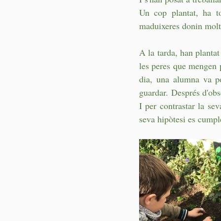
Un cop plantat, ha to
maduixeres donin molt
A la tarda, han plantat
les peres que mengen p
dia, una alumna va po
guardar. Després d'obse
I per contrastar la sev
seva hipòtesi es cumpl