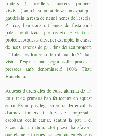
fruiters ( ametllers, cirerers, pruners, 
kiwis....) amb la voluntat de ser un espai que 
gaudeixin la resta de nens i nenes de l'escola. 
A més, han construït bancs de fusta amb 
palets reutilitzats que cedeix 
Envialia
 al 
projecte. Aquests dies, per exemple, la classe 
de  les Granotes de p3 , dins del seu projecte 
: "Totes les fruites surten d'una flor?", han 
visitat l'espai i han pogut collir prunes i 
préssecs amb denominació 100% Thau 
Barcelona. 
Aquests darrers dies de curs, alumnat de 1r, 
2n i 3r de primària han fet lectura en aquest 
espai. És un privilegi poder-ho  fer envoltats 
d'arbres fruiters i flors de temporada, 
escoltant ocells cantar, sentint la pau i el 
silenci de la natura.....tot plegat ha afavorit 
que els nens i nenes, concentrats en els seus 