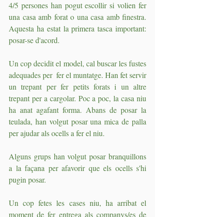
4/5 persones han pogut escollir si volien fer 
una casa amb forat o una casa amb finestra. 
Aquesta ha estat la primera tasca important: 
posar-se d'acord. 
Un cop decidit el model, cal buscar les fustes 
adequades per  fer el muntatge. Han fet servir 
un trepant per fer petits forats i un altre 
trepant per a cargolar. Poc a poc, la casa niu 
ha anat agafant forma. Abans de posar la 
teulada, han volgut posar una mica de palla 
per ajudar als ocells a fer el niu.
Alguns grups han volgut posar branquillons 
a la façana per afavorir que els ocells s'hi 
pugin posar.
Un cop fetes les cases niu, ha arribat el 
moment de fer entrega als companys/es de 